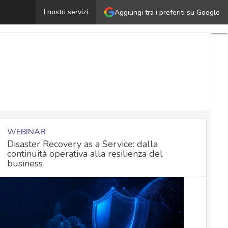
GDPR: dai Garanti UE un supporto operativo per grandi 
I nostri servizi
Aggiungi tra i preferiti su Google
WEBINAR
Disaster Recovery as a Service: dalla
continuità operativa alla resilienza del
business