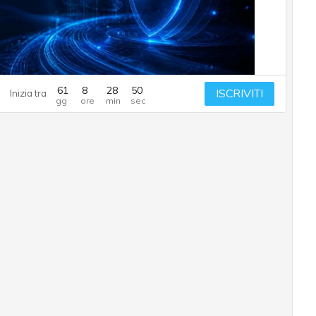
61
8
28
49
ISCRIVITI
Inizia tra