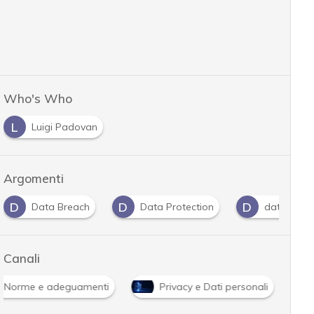
Who's Who
L
Luigi Padovan
Argomenti
D
D
D
Data Breach
Data Protection
dati perso
Canali
Norme e adeguamenti
Privacy e Dati personali