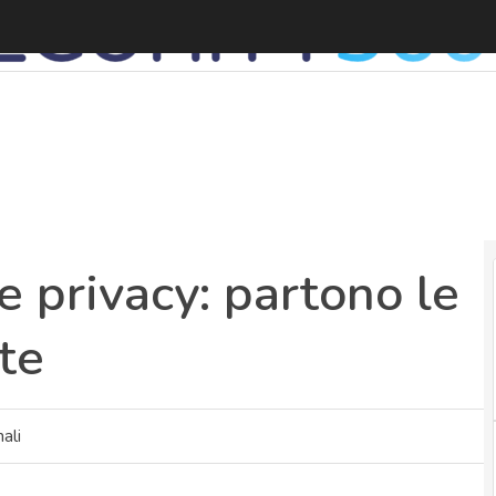
F
e privacy: partono le
te
ali