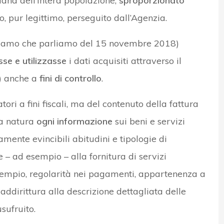
diana dell’intera popolazione,
sproporzionato
co, pur legittimo, perseguito dall’Agenzia.
ordiamo che parliamo del 15 novembre 2018)
sse e utilizzasse
i dati acquisiti attraverso il
I) anche a
fini di controllo
.
tori a fini fiscali, ma del contenuto della fattura
ua natura
ogni informazione
sui beni e servizi
mente evincibili abitudini e tipologie di
 – ad esempio – alla fornitura di servizi
esempio, regolarità nei pagamenti, appartenenza a
o addirittura alla descrizione dettagliata delle
usufruito.