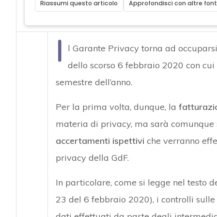
Riassumi questo articolo
Approfondisci con altre font
I
l Garante Privacy torna ad occuparsi 
dello scorso 6 febbraio 2020
con cui
semestre dell’anno.
Per la prima volta, dunque, la
fatturazi
materia di privacy, ma sarà comunque so
accertamenti ispettivi
che verranno effe
privacy della GdF.
In particolare, come si legge nel testo 
23 del 6 febbraio 2020), i controlli sull
dati effettuati da parte degli intermedia