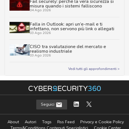
Fail securely: perché la vera sicurezza si
misura quando i sistemi falliscono
04 Ago 2026
Falla in Outlook: apri un’e-mail e ti
infettano, non servono più link o allegati
03 Ago 2026
CISO tra svalutazione del mercato e
realismo industriale
03 Ago 2026
Vedi tutti gli approfondimenti >
Seguici
About
Autori
Tags
Rss Feed
Privacy e Cookie Policy
Terms&Conditions Contenuti Specialistici
Cookie Center