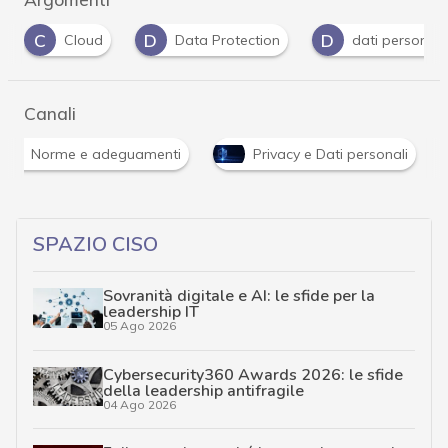
D
D
D
Data Protection
dati personali
Dpo
Canali
Norme e adeguamenti
Privacy e Dati personali
SPAZIO CISO
Sovranità digitale e AI: le sfide per la
leadership IT
05 Ago 2026
Cybersecurity360 Awards 2026: le sfide
della leadership antifragile
04 Ago 2026