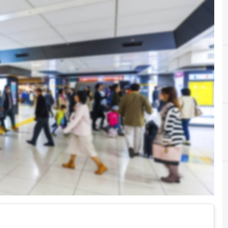
C
D
Cloud
Data Prot
News, attualità e analisi Cyber sicurezza e privac