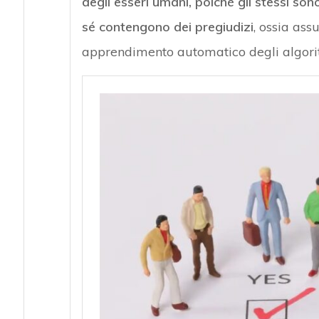
degli esseri umani, poiché gli stessi son
sé contengono dei pregiudizi
, ossia ass
apprendimento automatico degli algori