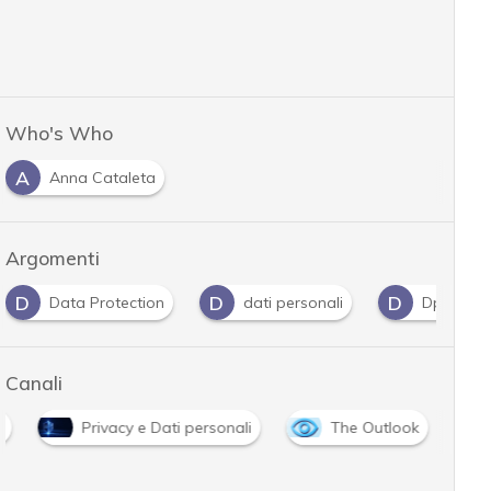
Who's Who
A
Anna Cataleta
Argomenti
D
D
G
ection
dati personali
Dpo
Gdpr
Canali
y
Privacy e Dati personali
The Outlook