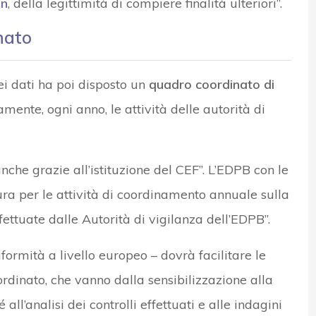
gn
, della legittimità di compiere finalità ulteriori”.
nato
ei dati ha poi disposto un
quadro coordinato di
amente, ogni anno, le attività delle autorità di
che grazie all’istituzione del CEF”. L’EDPB con le
tura per le attività di coordinamento annuale sulla
ffettuate dalle Autorità di vigilanza dell’EDPB”.
iformità a livello europeo – dovrà facilitare le
ordinato, che vanno dalla sensibilizzazione alla
ll’analisi dei controlli effettuati e alle indagini