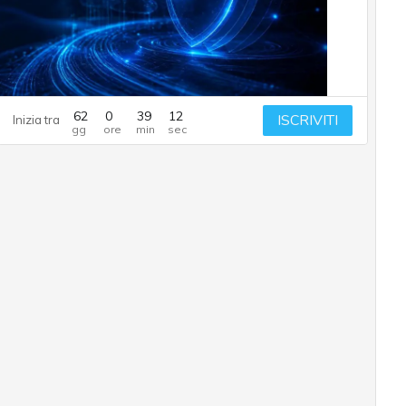
62
0
39
11
ISCRIVITI
Inizia tra