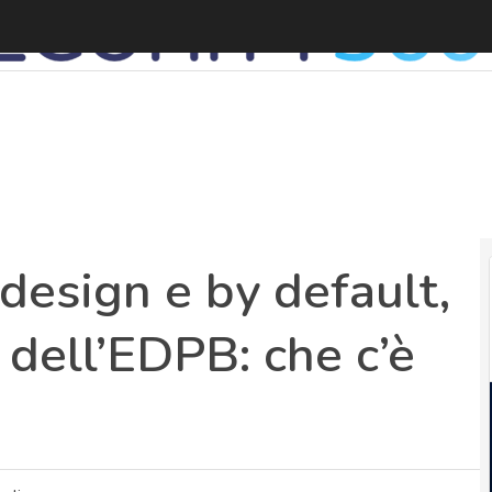
D
design e by default,
i dell’EDPB: che c’è