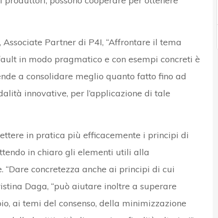
i produttori, possono cooperare per ottenere
, Associate Partner di P4I, “Affrontare il tema
efault in modo pragmatico e con esempi concreti è
nde a consolidare meglio quanto fatto fino ad
lità innovative, per l’applicazione di tale
ere in pratica più efficacemente i principi di
tendo in chiaro gli elementi utili alla
e. “Dare concretezza anche ai principi di cui
istina Daga, “può aiutare inoltre a superare
io, ai temi del consenso, della minimizzazione