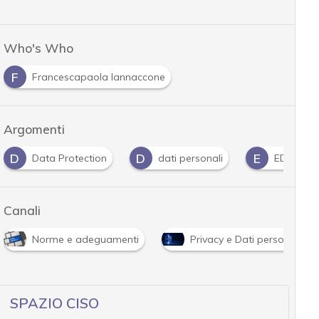
Who's Who
F
Francescapaola Iannaccone
Argomenti
D
D
E
Data Protection
dati personali
EDPB
Canali
Norme e adeguamenti
Privacy e Dati personali
SPAZIO CISO