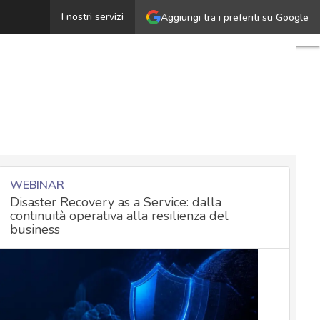
ata protection by design e by default, le linee guida fi
I nostri servizi
Aggiungi tra i preferiti su Google
WEBINAR
Disaster Recovery as a Service: dalla
continuità operativa alla resilienza del
business