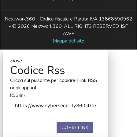
Nextwork360 - Codice fiscale e Partita IVA 13868590962
- © 2026 Nextwork360. ALL RIGHTS RESERVED. ISP
AWS
Mappa del sito
close
Codice Rss
Clicca sul pulsante per copiare il link RSS
negli appunti.
RSS link
COPIA LINK