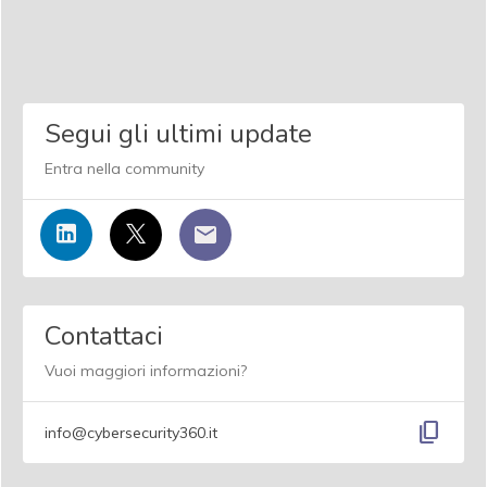
Segui gli ultimi update
Entra nella community
Contattaci
Vuoi maggiori informazioni?
content_copy
info@cybersecurity360.it