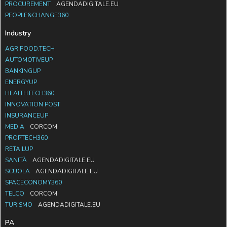
PROCUREMENT
AGENDADIGITALE.EU
PEOPLE&CHANGE360
Industry
AGRIFOOD.TECH
AUTOMOTIVEUP
BANKINGUP
ENERGYUP
HEALTHTECH360
INNOVATION POST
INSURANCEUP
MEDIA
CORCOM
PROPTECH360
RETAILUP
SANITÀ
AGENDADIGITALE.EU
SCUOLA
AGENDADIGITALE.EU
SPACECONOMY360
TELCO
CORCOM
TURISMO
AGENDADIGITALE.EU
PA