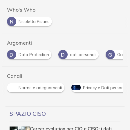
Who's Who
N
Nicoletta Pisanu
Argomenti
D
G
G
dati personali
Garante Privacy
Gdpr
Canali
Norme e adeguamenti
Privacy e Dati personali
SPAZIO CISO
Career evolution per CIO e CISO: i dati