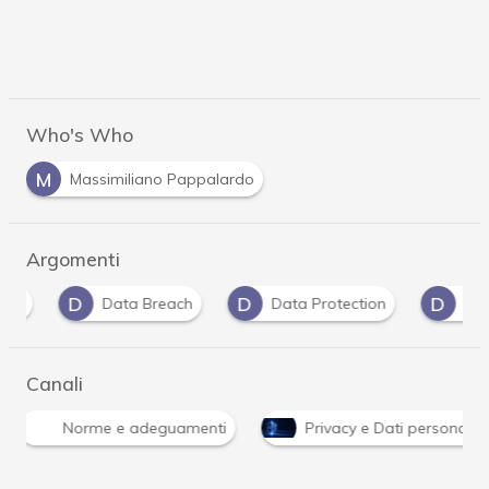
Who's Who
M
Massimiliano Pappalardo
Argomenti
D
D
D
Data Breach
Data Protection
dati per
Canali
Norme e adeguamenti
Privacy e Dati personali