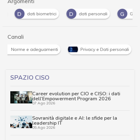
Argomenti
D
D
G
dati biometrici
dati personali
Garante
Canali
Norme e adeguamenti
Privacy e Dati personali
SPAZIO CISO
Career evolution per CIO e CISO: i dati
dell’Empowerment Program 2026
07 Ago 2026
Sovranità digitale e AI: le sfide per la
leadership IT
05 Ago 2026