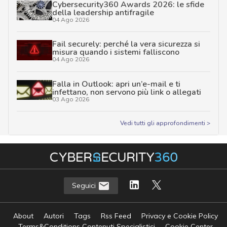
Cybersecurity360 Awards 2026: le sfide
della leadership antifragile
04 Ago 2026
Fail securely: perché la vera sicurezza si
misura quando i sistemi falliscono
04 Ago 2026
Falla in Outlook: apri un’e-mail e ti
infettano, non servono più link o allegati
03 Ago 2026
Vedi tutti gli approfondimenti >
Seguici
About
Autori
Tags
Rss Feed
Privacy e Cookie Policy
Terms&Conditions Contenuti Specialistici
Cookie Center