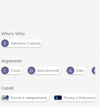
Who's Who
S
Salvatore Coppola
Argomenti
C
D
G
N
Cloud
dati personali
Gdpr
Nor
Canali
Norme e adeguamenti
Privacy e Dati personali