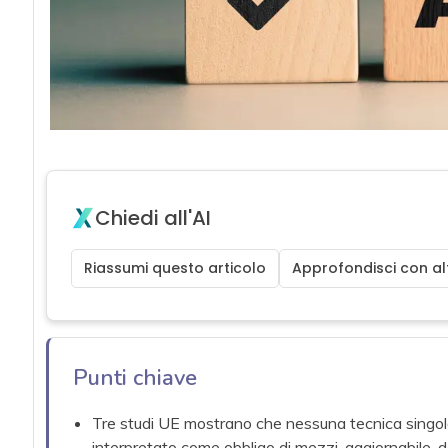
Chiedi all'AI
Riassumi questo articolo
Approfondisci con alt
Punti chiave
Tre studi UE mostrano che nessuna tecnica singola 
interpretato come obbligo di mezzi, aggiornabile, d