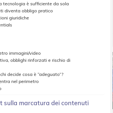
a tecnologia è sufficiente da sola
ati diventa obbligo pratico
ioni giuridiche
ntials
metro immagini/video
va, obblighi rinforzati e rischio di
 chi decide cosa è “adeguato”?
entra nel perimetro
o
ct sulla marcatura dei contenuti