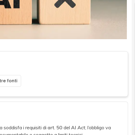
re fonti
soddisfa i requisiti di
art. 50
del
AI Act
; l’obbligo va
ocumentabile e soggetto a limiti tecnici.