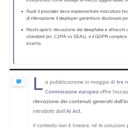
Ruoli: il
provider
deve implementare marcatura tecn
di
rilevazione
; il
deployer
garantisce disclosure perc
Rischi aperti: rilevazione dei
deepfake
e attacchi 
standard (es.
C2PA
vs
SEAL
), e il
GDPR
complica l
incerta.
L
a pubblicazione in maggio di
tre r
Commissione europea
offre l’occa
rilevazione dei contenuti generati dall’in
introdotti dall’
AI Act
.
Il contesto non è lineare, né le soluzioni