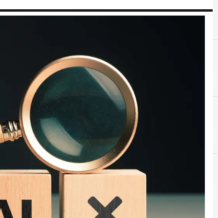
A
Agid