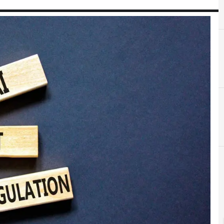
A
A
Accountability
AI Act