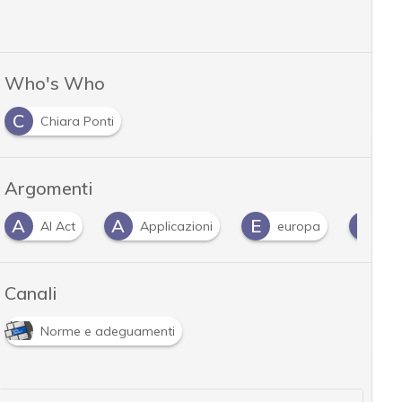
Who's Who
C
Chiara Ponti
Argomenti
A
E
F
G
Applicazioni
europa
fornitori
Canali
Norme e adeguamenti