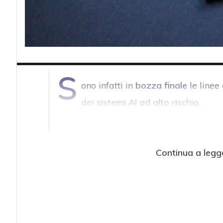
S
ono infatti in
bozza finale
le linee
dei
sistemi AI ad alto rischio
.
Continua a legg