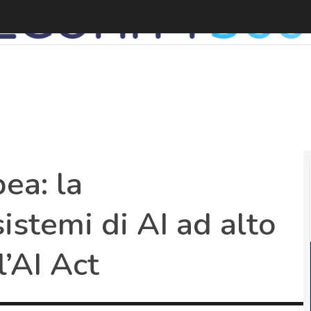
C
ea: la
sistemi di AI ad alto
l’AI Act