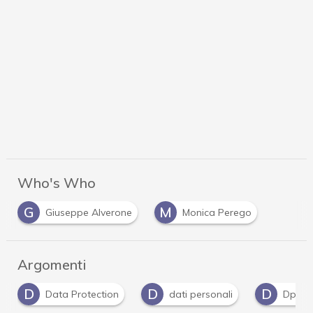
Who's Who
G
M
Giuseppe Alverone
Monica Perego
Argomenti
D
D
D
Data Protection
dati personali
Dpo