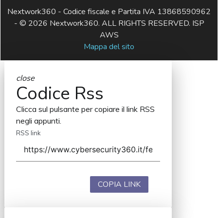
Nextwork360 - Codice fiscale e Partita IVA 13868590962
- © 2026 Nextwork360. ALL RIGHTS RESERVED. ISP
AWS
Mappa del sito
close
Codice Rss
Clicca sul pulsante per copiare il link RSS
negli appunti.
RSS link
COPIA LINK