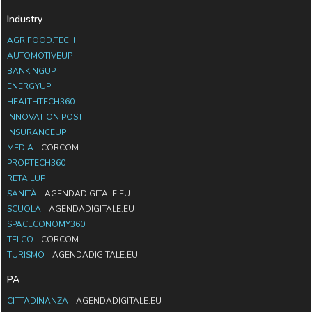
Industry
AGRIFOOD.TECH
AUTOMOTIVEUP
BANKINGUP
ENERGYUP
HEALTHTECH360
INNOVATION POST
INSURANCEUP
MEDIA
CORCOM
PROPTECH360
RETAILUP
SANITÀ
AGENDADIGITALE.EU
SCUOLA
AGENDADIGITALE.EU
SPACECONOMY360
TELCO
CORCOM
TURISMO
AGENDADIGITALE.EU
PA
CITTADINANZA
AGENDADIGITALE.EU