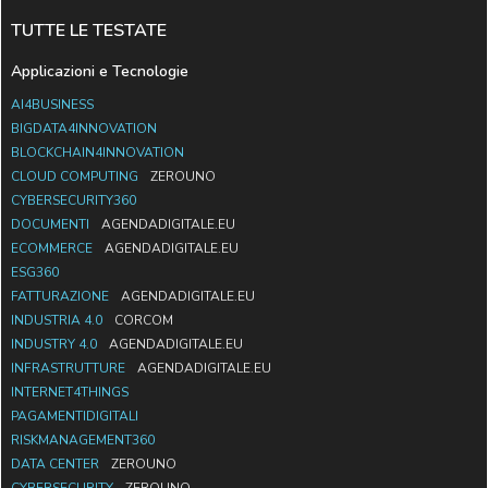
TUTTE LE TESTATE
Applicazioni e Tecnologie
AI4BUSINESS
BIGDATA4INNOVATION
BLOCKCHAIN4INNOVATION
CLOUD COMPUTING
ZEROUNO
CYBERSECURITY360
DOCUMENTI
AGENDADIGITALE.EU
ECOMMERCE
AGENDADIGITALE.EU
ESG360
FATTURAZIONE
AGENDADIGITALE.EU
INDUSTRIA 4.0
CORCOM
INDUSTRY 4.0
AGENDADIGITALE.EU
INFRASTRUTTURE
AGENDADIGITALE.EU
INTERNET4THINGS
PAGAMENTIDIGITALI
RISKMANAGEMENT360
DATA CENTER
ZEROUNO
CYBERSECURITY
ZEROUNO