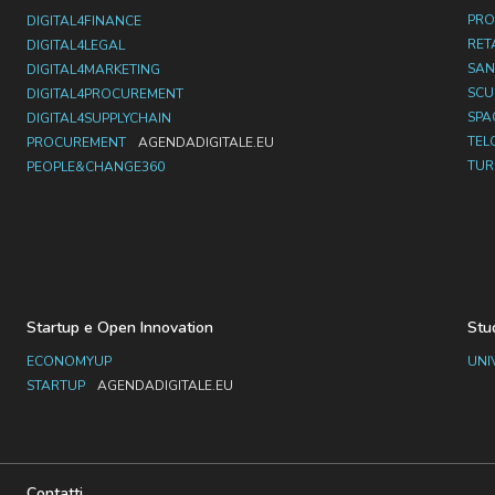
PRO
DIGITAL4FINANCE
RET
DIGITAL4LEGAL
SAN
DIGITAL4MARKETING
SC
DIGITAL4PROCUREMENT
SPA
DIGITAL4SUPPLYCHAIN
TEL
PROCUREMENT
AGENDADIGITALE.EU
TUR
PEOPLE&CHANGE360
Startup e Open Innovation
Stu
ECONOMYUP
UNI
STARTUP
AGENDADIGITALE.EU
Contatti