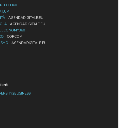
PTECH360
AILUP
ITÀ
AGENDADIGITALE.EU
UOLA
AGENDADIGITALE.EU
CECONOMY360
CO
CORCOM
ISMO
AGENDADIGITALE.EU
denti
VERSITY2BUSINESS