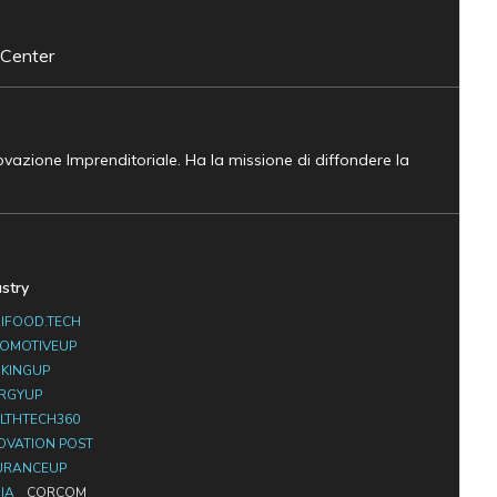
 Center
novazione Imprenditoriale. Ha la missione di diffondere la
ustry
IFOOD.TECH
OMOTIVEUP
KINGUP
RGYUP
LTHTECH360
OVATION POST
URANCEUP
IA
CORCOM