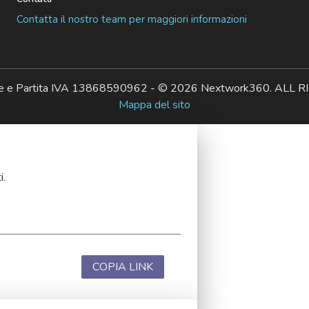
Contatta il nostro team per maggiori informazioni
ale e Partita IVA 13868590962 - © 2026 Nextwork360. AL
Mappa del sito
i.
COPIA LINK