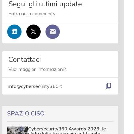
Segui gli ultimi update
Entra nella community
Contattaci
Vuoi maggiori informazioni?
content_copy
info@cybersecurity360.it
SPAZIO CISO
Cybersecurity360 Awards 2026: le
sfide della leadership antifragile