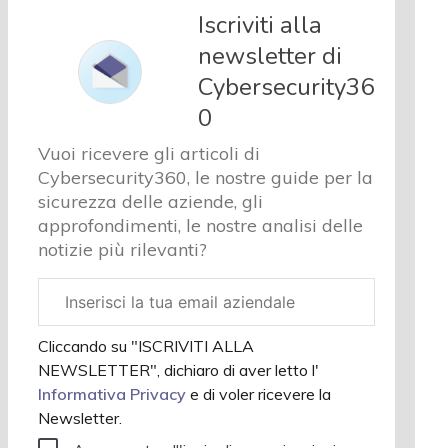
e analisi
Iscriviti alla
Cyber
newsletter di
sicurezza
Cybersecurity36
e privacy
Corsi
0
cybersecurity
Vuoi ricevere gli articoli di
Chi siamo
Cybersecurity360, le nostre guide per la
sicurezza delle aziende, gli
approfondimenti, le nostre analisi delle
notizie più rilevanti?
Email
aziendale
Cliccando su "ISCRIVITI ALLA
NEWSLETTER", dichiaro di aver letto l'
Informativa Privacy
e di voler ricevere la
Newsletter.