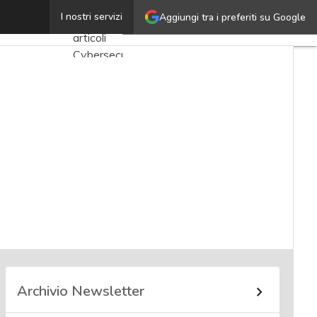
Shawn Henry
I nostri servizi
Aggiungi tra i preferiti su Google
Ultimi
articoli
Cybersecurity
Nazionale
Malware
e
attacchi
Norme e
adeguamenti
Soluzioni
aziendali
Cultura
cyber
Archivio Newsletter
News,
attualità