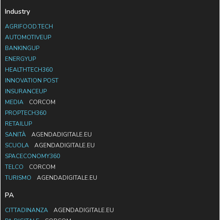
Industry
AGRIFOOD.TECH
AUTOMOTIVEUP
BANKINGUP
ENERGYUP
HEALTHTECH360
INNOVATION POST
INSURANCEUP
MEDIA
CORCOM
PROPTECH360
RETAILUP
SANITÀ
AGENDADIGITALE.EU
SCUOLA
AGENDADIGITALE.EU
SPACECONOMY360
TELCO
CORCOM
TURISMO
AGENDADIGITALE.EU
PA
CITTADINANZA
AGENDADIGITALE.EU