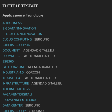
TUTTE LE TESTATE
Applicazioni e Tecnologie
AI4BUSINESS
BIGDATA4INNOVATION
BLOCKCHAIN4INNOVATION
CLOUD COMPUTING
ZEROUNO
CYBERSECURITY360
DOCUMENTI
AGENDADIGITALE.EU
ECOMMERCE
AGENDADIGITALE.EU
ESG360
FATTURAZIONE
AGENDADIGITALE.EU
INDUSTRIA 4.0
CORCOM
INDUSTRY 4.0
AGENDADIGITALE.EU
INFRASTRUTTURE
AGENDADIGITALE.EU
INTERNET4THINGS
PAGAMENTIDIGITALI
RISKMANAGEMENT360
DATA CENTER
ZEROUNO
CYBERSECURITY
ZEROUNO