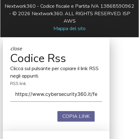
Nextwork360 - Codice fiscale e Partita IVA 13868590962
- © 2026 Nextwork360. ALL RIGHTS RESERVED. ISP
AWS
Mappa del sito
close
Codice Rss
Clicca sul pulsante per copiare il link RSS
negli appunti.
RSS link
COPIA LINK