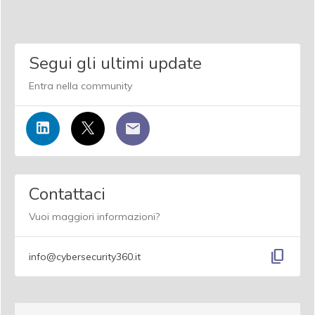
Segui gli ultimi update
Entra nella community
Contattaci
Vuoi maggiori informazioni?
content_copy
info@cybersecurity360.it