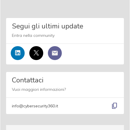
Segui gli ultimi update
Entra nella community
Contattaci
Vuoi maggiori informazioni?
content_copy
info@cybersecurity360.it