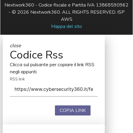
Nextwork360 - Codice fiscale e Partita IVA 13868590962
- © 2026 Nextwork360. ALL RIGHTS RESERVED. ISP
AWS
Mappa del sito
close
Codice Rss
Clicca sul pulsante per copiare il link RSS
negli appunti.
RSS link
COPIA LINK