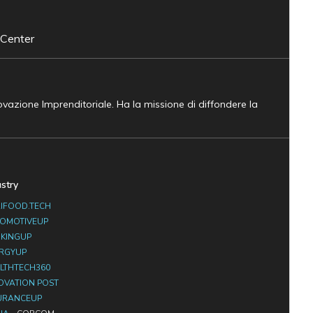
 Center
novazione Imprenditoriale. Ha la missione di diffondere la
ustry
IFOOD.TECH
OMOTIVEUP
KINGUP
RGYUP
LTHTECH360
OVATION POST
URANCEUP