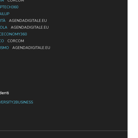
IA
CORCOM
PTECH360
AILUP
ITÀ
AGENDADIGITALE.EU
UOLA
AGENDADIGITALE.EU
CECONOMY360
CO
CORCOM
ISMO
AGENDADIGITALE.EU
denti
VERSITY2BUSINESS