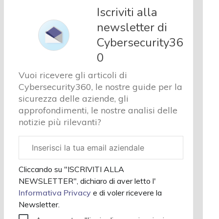
e analisi
Iscriviti alla
Cyber
newsletter di
sicurezza
Cybersecurity36
e privacy
Corsi
0
cybersecurity
Vuoi ricevere gli articoli di
Chi
Cybersecurity360, le nostre guide per la
siamo
sicurezza delle aziende, gli
approfondimenti, le nostre analisi delle
notizie più rilevanti?
Email
aziendale
Cliccando su "ISCRIVITI ALLA
NEWSLETTER", dichiaro di aver letto l'
Informativa Privacy
e di voler ricevere la
Newsletter.