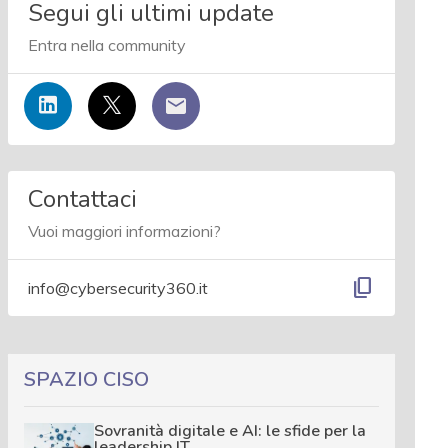
Segui gli ultimi update
Entra nella community
Contattaci
Vuoi maggiori informazioni?
content_copy
info@cybersecurity360.it
SPAZIO CISO
Sovranità digitale e AI: le sfide per la
leadership IT