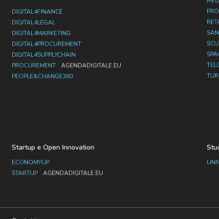
MED
PRO
DIGITAL4FINANCE
RET
DIGITAL4LEGAL
SAN
DIGITAL4MARKETING
SC
DIGITAL4PROCUREMENT
SPA
DIGITAL4SUPPLYCHAIN
TEL
PROCUREMENT
AGENDADIGITALE.EU
TUR
PEOPLE&CHANGE360
Startup e Open Innovation
Stu
ECONOMYUP
UNI
STARTUP
AGENDADIGITALE.EU