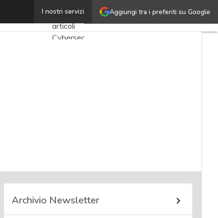
Nanni Bassetti
I nostri servizi
Aggiungi tra i preferiti su Google
Ultimi
articoli
Cybersecurity
Nazionale
Malware
e
attacchi
Norme e
adeguamenti
Soluzioni
aziendali
Cultura
cyber
Archivio Newsletter
News,
attualità