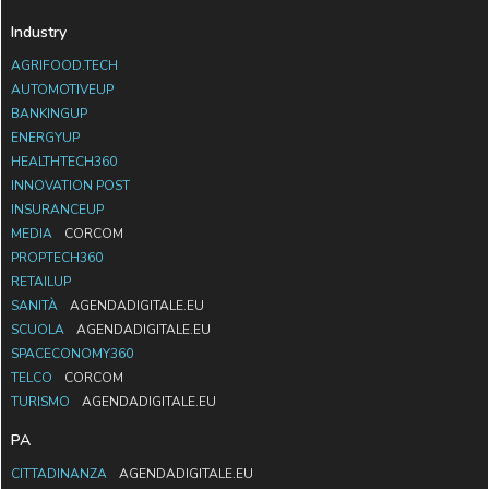
Industry
AGRIFOOD.TECH
AUTOMOTIVEUP
BANKINGUP
ENERGYUP
HEALTHTECH360
INNOVATION POST
INSURANCEUP
MEDIA
CORCOM
PROPTECH360
RETAILUP
SANITÀ
AGENDADIGITALE.EU
SCUOLA
AGENDADIGITALE.EU
SPACECONOMY360
TELCO
CORCOM
TURISMO
AGENDADIGITALE.EU
PA
CITTADINANZA
AGENDADIGITALE.EU