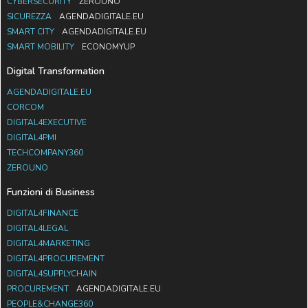
CYBERSECURITY
ZEROUNO
SICUREZZA
AGENDADIGITALE.EU
SMART CITY
AGENDADIGITALE.EU
SMART MOBILITY
ECONOMYUP
Digital Transformation
AGENDADIGITALE.EU
CORCOM
DIGITAL4EXECUTIVE
DIGITAL4PMI
TECHCOMPANY360
ZEROUNO
Funzioni di Business
DIGITAL4FINANCE
DIGITAL4LEGAL
DIGITAL4MARKETING
DIGITAL4PROCUREMENT
DIGITAL4SUPPLYCHAIN
PROCUREMENT
AGENDADIGITALE.EU
PEOPLE&CHANGE360