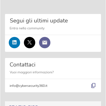
Segui gli ultimi update
Entra nella community
Contattaci
Vuoi maggiori informazioni?
content_copy
info@cybersecurity360.it