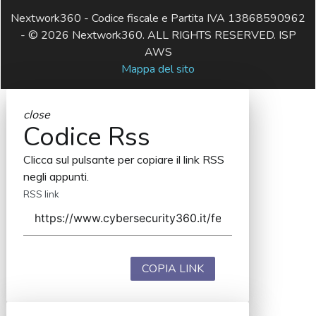
Nextwork360 - Codice fiscale e Partita IVA 13868590962
- © 2026 Nextwork360. ALL RIGHTS RESERVED. ISP
AWS
Mappa del sito
close
Codice Rss
Clicca sul pulsante per copiare il link RSS
negli appunti.
RSS link
COPIA LINK