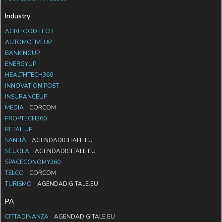
Industry
AGRIFOOD.TECH
AUTOMOTIVEUP
BANKINGUP
ENERGYUP
HEALTHTECH360
INNOVATION POST
INSURANCEUP
MEDIA
CORCOM
PROPTECH360
RETAILUP
SANITÀ
AGENDADIGITALE.EU
SCUOLA
AGENDADIGITALE.EU
SPACECONOMY360
TELCO
CORCOM
TURISMO
AGENDADIGITALE.EU
PA
CITTADINANZA
AGENDADIGITALE.EU