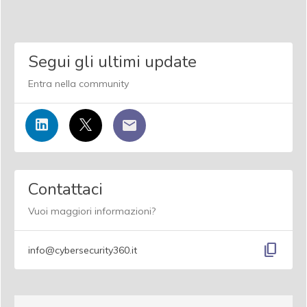
Segui gli ultimi update
Entra nella community
Contattaci
Vuoi maggiori informazioni?
content_copy
info@cybersecurity360.it