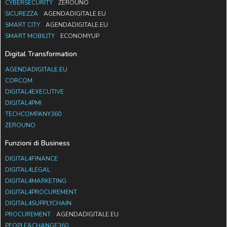
CYBERSECURITY
ZEROUNO
SICUREZZA
AGENDADIGITALE.EU
SMART CITY
AGENDADIGITALE.EU
SMART MOBILITY
ECONOMYUP
Digital Transformation
AGENDADIGITALE.EU
CORCOM
DIGITAL4EXECUTIVE
DIGITAL4PMI
TECHCOMPANY360
ZEROUNO
Funzioni di Business
DIGITAL4FINANCE
DIGITAL4LEGAL
DIGITAL4MARKETING
DIGITAL4PROCUREMENT
DIGITAL4SUPPLYCHAIN
PROCUREMENT
AGENDADIGITALE.EU
PEOPLE&CHANGE360