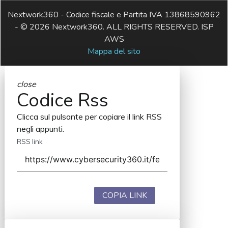
Nextwork360 - Codice fiscale e Partita IVA 13868590962
- © 2026 Nextwork360. ALL RIGHTS RESERVED. ISP
AWS
Mappa del sito
close
Codice Rss
Clicca sul pulsante per copiare il link RSS
negli appunti.
RSS link
COPIA LINK