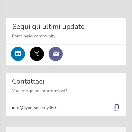
Segui gli ultimi update
Entra nella community
Contattaci
Vuoi maggiori informazioni?
content_copy
info@cybersecurity360.it