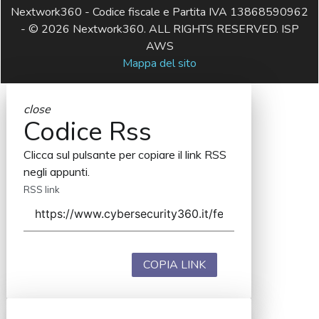
Nextwork360 - Codice fiscale e Partita IVA 13868590962
- © 2026 Nextwork360. ALL RIGHTS RESERVED. ISP
AWS
Mappa del sito
close
Codice Rss
Clicca sul pulsante per copiare il link RSS
negli appunti.
RSS link
COPIA LINK