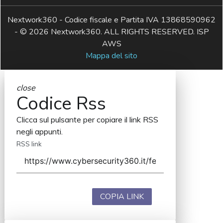
Nextwork360 - Codice fiscale e Partita IVA 13868590962
- © 2026 Nextwork360. ALL RIGHTS RESERVED. ISP
AWS
Mappa del sito
close
Codice Rss
Clicca sul pulsante per copiare il link RSS
negli appunti.
RSS link
COPIA LINK