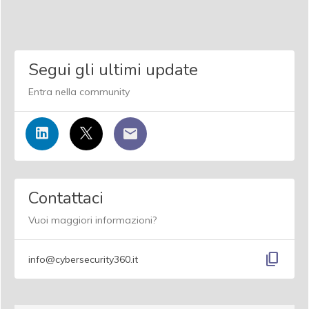
Segui gli ultimi update
Entra nella community
Contattaci
Vuoi maggiori informazioni?
content_copy
info@cybersecurity360.it