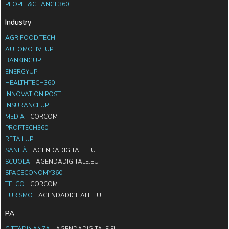
PEOPLE&CHANGE360
Industry
AGRIFOOD.TECH
AUTOMOTIVEUP
BANKINGUP
ENERGYUP
HEALTHTECH360
INNOVATION POST
INSURANCEUP
MEDIA
CORCOM
PROPTECH360
RETAILUP
SANITÀ
AGENDADIGITALE.EU
SCUOLA
AGENDADIGITALE.EU
SPACECONOMY360
TELCO
CORCOM
TURISMO
AGENDADIGITALE.EU
PA
CITTADINANZA
AGENDADIGITALE.EU