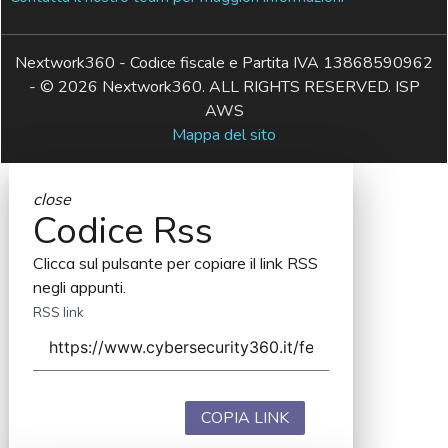
Nextwork360 - Codice fiscale e Partita IVA 13868590962
- © 2026 Nextwork360. ALL RIGHTS RESERVED. ISP
AWS
Mappa del sito
close
Codice Rss
Clicca sul pulsante per copiare il link RSS
negli appunti.
RSS link
COPIA LINK