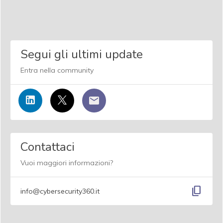
Segui gli ultimi update
Entra nella community
Contattaci
Vuoi maggiori informazioni?
content_copy
info@cybersecurity360.it