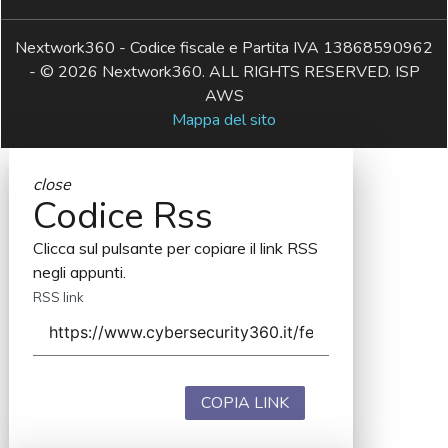
Nextwork360 - Codice fiscale e Partita IVA 13868590962
- © 2026 Nextwork360. ALL RIGHTS RESERVED. ISP
AWS
Mappa del sito
close
Codice Rss
Clicca sul pulsante per copiare il link RSS
negli appunti.
RSS link
COPIA LINK