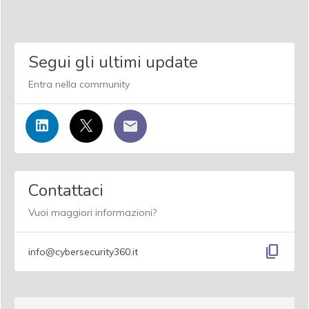
Segui gli ultimi update
Entra nella community
Contattaci
Vuoi maggiori informazioni?
content_copy
info@cybersecurity360.it