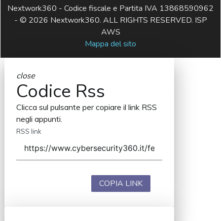
Nextwork360 - Codice fiscale e Partita IVA 13868590962
- © 2026 Nextwork360. ALL RIGHTS RESERVED. ISP
AWS
Mappa del sito
close
Codice Rss
Clicca sul pulsante per copiare il link RSS
negli appunti.
RSS link
COPIA LINK