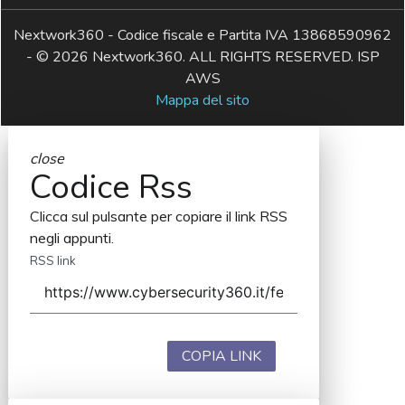
Nextwork360 - Codice fiscale e Partita IVA 13868590962
- © 2026 Nextwork360. ALL RIGHTS RESERVED. ISP
AWS
Mappa del sito
close
Codice Rss
Clicca sul pulsante per copiare il link RSS
negli appunti.
RSS link
COPIA LINK