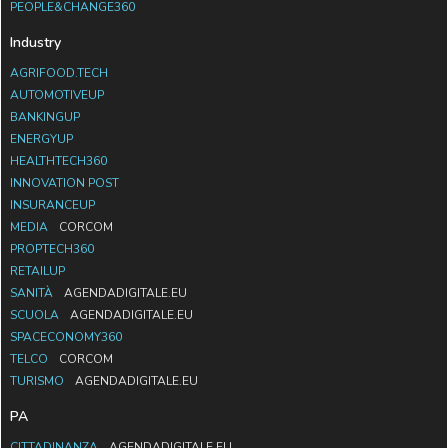
PEOPLE&CHANGE360
Industry
AGRIFOOD.TECH
AUTOMOTIVEUP
BANKINGUP
ENERGYUP
HEALTHTECH360
INNOVATION POST
INSURANCEUP
MEDIA
CORCOM
PROPTECH360
RETAILUP
SANITÀ
AGENDADIGITALE.EU
SCUOLA
AGENDADIGITALE.EU
SPACECONOMY360
TELCO
CORCOM
TURISMO
AGENDADIGITALE.EU
PA
CITTADINANZA
AGENDADIGITALE.EU