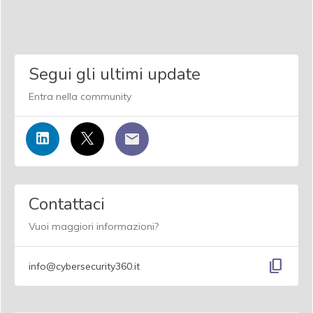
Segui gli ultimi update
Entra nella community
Contattaci
Vuoi maggiori informazioni?
content_copy
info@cybersecurity360.it