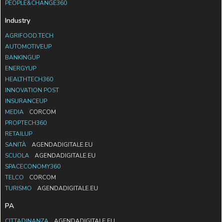
PEOPLE&CHANGE360
Industry
AGRIFOOD.TECH
AUTOMOTIVEUP
BANKINGUP
ENERGYUP
HEALTHTECH360
INNOVATION POST
INSURANCEUP
MEDIA
CORCOM
PROPTECH360
RETAILUP
SANITÀ
AGENDADIGITALE.EU
SCUOLA
AGENDADIGITALE.EU
SPACECONOMY360
TELCO
CORCOM
TURISMO
AGENDADIGITALE.EU
PA
CITTADINANZA
AGENDADIGITALE.EU