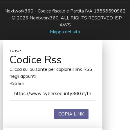
Nextwork360 - Codice fiscale e Partita IVA 13868590962
- © 2026 Nextwork360. ALL RIGHTS RESERVED. ISP
AWS
Mappa del sito
close
Codice Rss
Clicca sul pulsante per copiare il link RSS
negli appunti.
RSS link
COPIA LINK