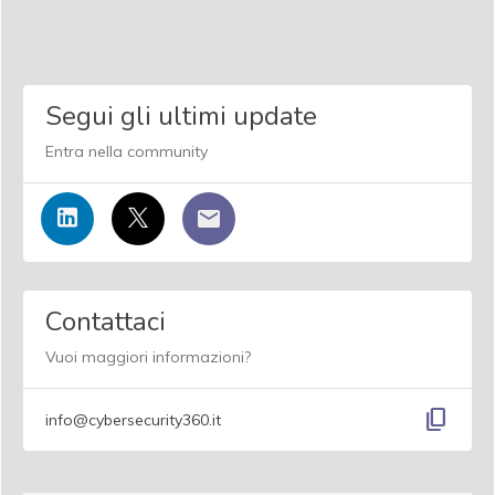
Segui gli ultimi update
Entra nella community
Contattaci
Vuoi maggiori informazioni?
content_copy
info@cybersecurity360.it