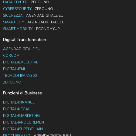
DATA CENTER
ZEROUNO
CYBERSECURITY
ZEROUNO
SICUREZZA
AGENDADIGITALE.EU
SMART CITY
AGENDADIGITALE.EU
SMART MOBILITY
ECONOMYUP
Digital Transformation
AGENDADIGITALE.EU
CORCOM
DIGITAL4EXECUTIVE
DIGITAL4PMI
TECHCOMPANY360
ZEROUNO
Funzioni di Business
DIGITAL4FINANCE
DIGITAL4LEGAL
DIGITAL4MARKETING
DIGITAL4PROCUREMENT
DIGITAL4SUPPLYCHAIN
PROCUREMENT
AGENDADIGITALE.EU