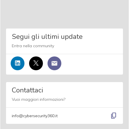
Segui gli ultimi update
Entra nella community
Contattaci
Vuoi maggiori informazioni?
content_copy
info@cybersecurity360.it