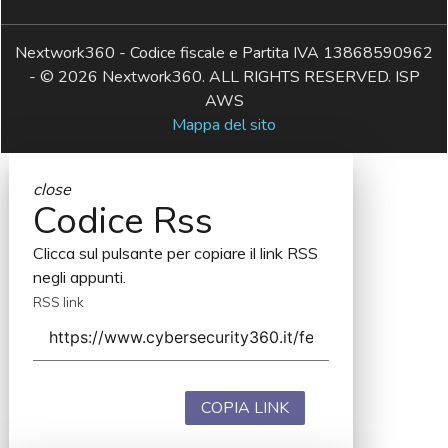
Nextwork360 - Codice fiscale e Partita IVA 13868590962
- © 2026 Nextwork360. ALL RIGHTS RESERVED. ISP
AWS
Mappa del sito
close
Codice Rss
Clicca sul pulsante per copiare il link RSS
negli appunti.
RSS link
COPIA LINK