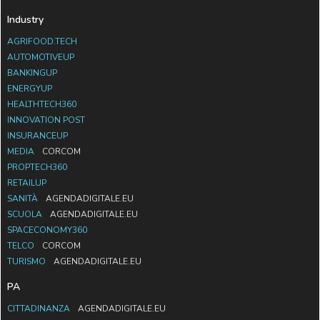
Industry
AGRIFOOD.TECH
AUTOMOTIVEUP
BANKINGUP
ENERGYUP
HEALTHTECH360
INNOVATION POST
INSURANCEUP
MEDIA
CORCOM
PROPTECH360
RETAILUP
SANITÀ
AGENDADIGITALE.EU
SCUOLA
AGENDADIGITALE.EU
SPACECONOMY360
TELCO
CORCOM
TURISMO
AGENDADIGITALE.EU
PA
CITTADINANZA
AGENDADIGITALE.EU