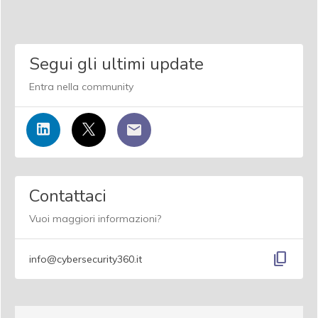
Segui gli ultimi update
Entra nella community
Contattaci
Vuoi maggiori informazioni?
content_copy
info@cybersecurity360.it