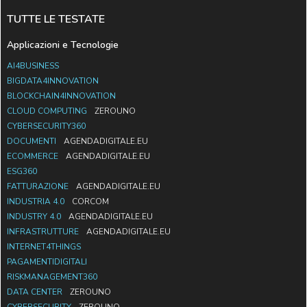
TUTTE LE TESTATE
Applicazioni e Tecnologie
AI4BUSINESS
BIGDATA4INNOVATION
BLOCKCHAIN4INNOVATION
CLOUD COMPUTING
ZEROUNO
CYBERSECURITY360
DOCUMENTI
AGENDADIGITALE.EU
ECOMMERCE
AGENDADIGITALE.EU
ESG360
FATTURAZIONE
AGENDADIGITALE.EU
INDUSTRIA 4.0
CORCOM
INDUSTRY 4.0
AGENDADIGITALE.EU
INFRASTRUTTURE
AGENDADIGITALE.EU
INTERNET4THINGS
PAGAMENTIDIGITALI
RISKMANAGEMENT360
DATA CENTER
ZEROUNO
CYBERSECURITY
ZEROUNO