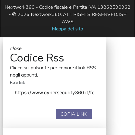
Nextwork360 - Codice fiscale e Partita IVA 13868590962
- © 2026 Nextwork360. ALL RIGHTS RESERVED. ISP
AWS
Mappa del sito
close
Codice Rss
Clicca sul pulsante per copiare il link RSS
negli appunti.
RSS link
COPIA LINK