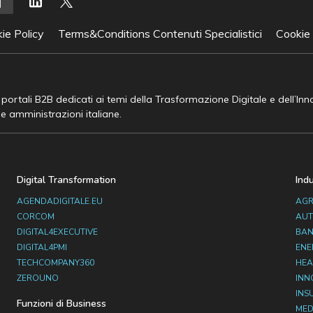
ie Policy
Terms&Conditions Contenuti Specialistici
Cookie
e portali B2B dedicati ai temi della Trasformazione Digitale e dell’In
he amministrazioni italiane.
Digital Transformation
Ind
AGENDADIGITALE.EU
AGR
CORCOM
AUT
DIGITAL4EXECUTIVE
BAN
DIGITAL4PMI
ENE
TECHCOMPANY360
HEA
ZEROUNO
INN
INS
Funzioni di Business
MED