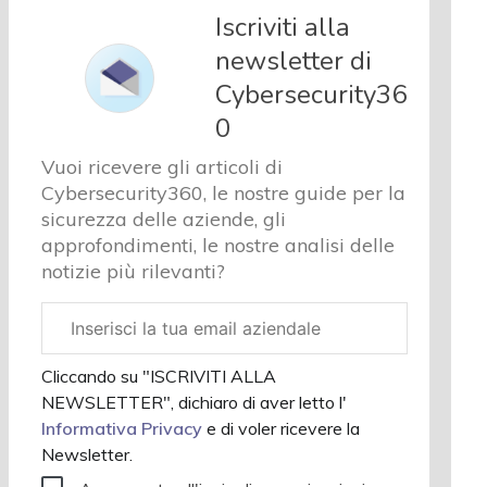
e analisi
Iscriviti alla
Cyber
newsletter di
sicurezza
Cybersecurity36
e privacy
Corsi
0
cybersecurity
Vuoi ricevere gli articoli di
Chi
Cybersecurity360, le nostre guide per la
siamo
sicurezza delle aziende, gli
approfondimenti, le nostre analisi delle
notizie più rilevanti?
Email
aziendale
Cliccando su "ISCRIVITI ALLA
NEWSLETTER", dichiaro di aver letto l'
Informativa Privacy
e di voler ricevere la
Newsletter.