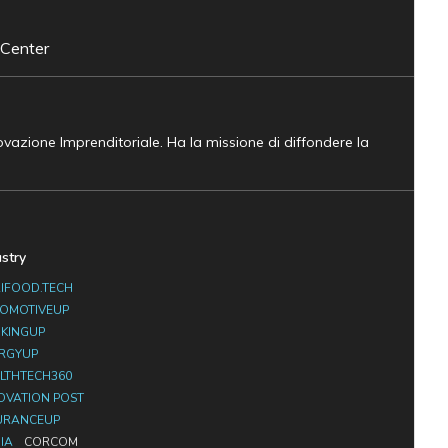
 Center
novazione Imprenditoriale. Ha la missione di diffondere la
ustry
IFOOD.TECH
OMOTIVEUP
KINGUP
RGYUP
LTHTECH360
OVATION POST
URANCEUP
IA
CORCOM