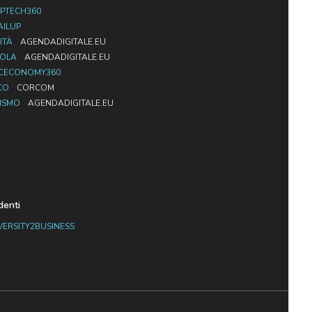
PTECH360
AILUP
ITÀ
AGENDADIGITALE.EU
UOLA
AGENDADIGITALE.EU
CECONOMY360
CO
CORCOM
ISMO
AGENDADIGITALE.EU
denti
VERSITY2BUSINESS