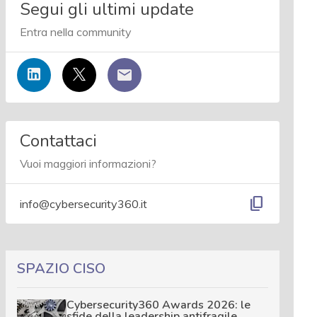
Segui gli ultimi update
Entra nella community
Contattaci
Vuoi maggiori informazioni?
content_copy
info@cybersecurity360.it
SPAZIO CISO
Cybersecurity360 Awards 2026: le
sfide della leadership antifragile