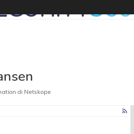
iansen
mation di Netskope