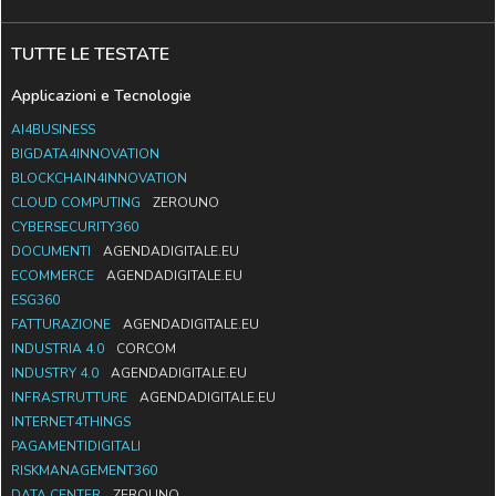
TUTTE LE TESTATE
Applicazioni e Tecnologie
AI4BUSINESS
BIGDATA4INNOVATION
BLOCKCHAIN4INNOVATION
CLOUD COMPUTING
ZEROUNO
CYBERSECURITY360
DOCUMENTI
AGENDADIGITALE.EU
ECOMMERCE
AGENDADIGITALE.EU
ESG360
FATTURAZIONE
AGENDADIGITALE.EU
INDUSTRIA 4.0
CORCOM
INDUSTRY 4.0
AGENDADIGITALE.EU
INFRASTRUTTURE
AGENDADIGITALE.EU
INTERNET4THINGS
PAGAMENTIDIGITALI
RISKMANAGEMENT360
DATA CENTER
ZEROUNO