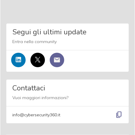
Segui gli ultimi update
Entra nella community
Contattaci
Vuoi maggiori informazioni?
content_copy
info@cybersecurity360.it