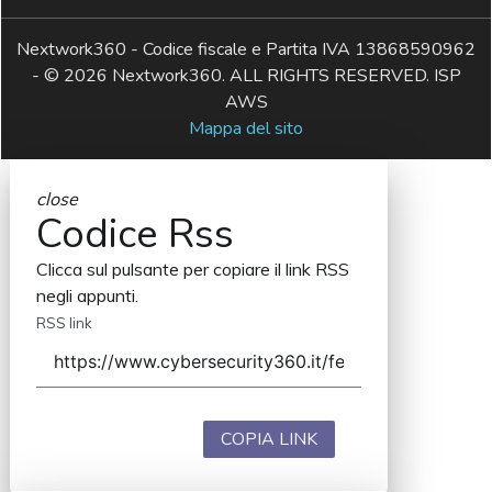
Nextwork360 - Codice fiscale e Partita IVA 13868590962
- © 2026 Nextwork360. ALL RIGHTS RESERVED. ISP
AWS
Mappa del sito
close
Codice Rss
Clicca sul pulsante per copiare il link RSS
negli appunti.
RSS link
COPIA LINK