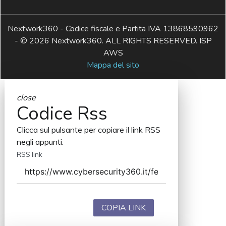
Nextwork360 - Codice fiscale e Partita IVA 13868590962
- © 2026 Nextwork360. ALL RIGHTS RESERVED. ISP
AWS
Mappa del sito
close
Codice Rss
Clicca sul pulsante per copiare il link RSS
negli appunti.
RSS link
COPIA LINK