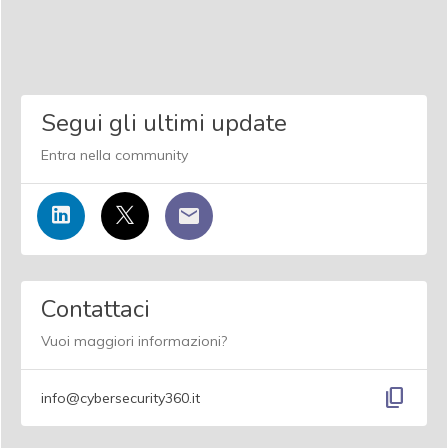
Segui gli ultimi update
Entra nella community
Contattaci
Vuoi maggiori informazioni?
content_copy
info@cybersecurity360.it