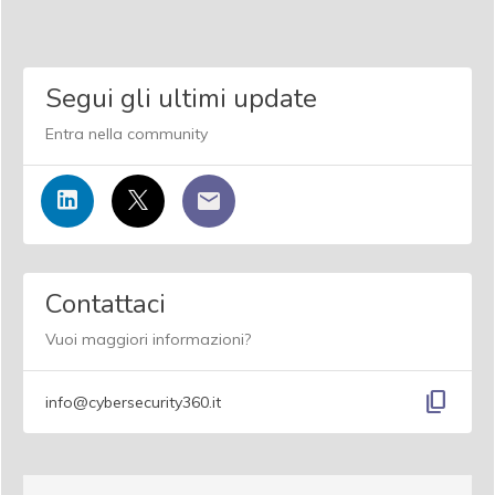
Segui gli ultimi update
Entra nella community
Contattaci
Vuoi maggiori informazioni?
content_copy
info@cybersecurity360.it