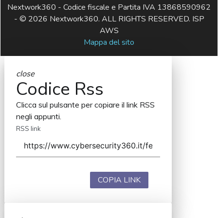
Nextwork360 - Codice fiscale e Partita IVA 13868590962
- © 2026 Nextwork360. ALL RIGHTS RESERVED. ISP
AWS
Mappa del sito
close
Codice Rss
Clicca sul pulsante per copiare il link RSS
negli appunti.
RSS link
COPIA LINK