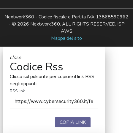
Nextwork360 - Codice fiscale e Partita IVA 13868590962
- © 2026 Nextwork360. ALL RIGHTS RESERVED. ISP
AWS
Mappa del sito
close
Codice Rss
Clicca sul pulsante per copiare il link RSS
negli appunti.
RSS link
COPIA LINK