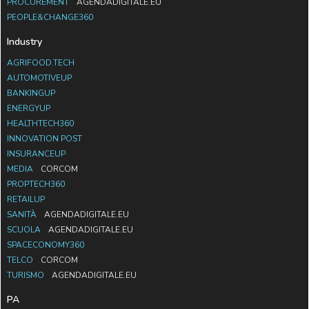
PROCUREMENT
AGENDADIGITALE.EU
PEOPLE&CHANGE360
Industry
AGRIFOOD.TECH
AUTOMOTIVEUP
BANKINGUP
ENERGYUP
HEALTHTECH360
INNOVATION POST
INSURANCEUP
MEDIA
CORCOM
PROPTECH360
RETAILUP
SANITÀ
AGENDADIGITALE.EU
SCUOLA
AGENDADIGITALE.EU
SPACECONOMY360
TELCO
CORCOM
TURISMO
AGENDADIGITALE.EU
PA