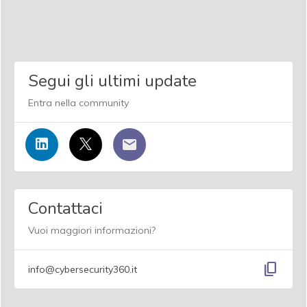
Segui gli ultimi update
Entra nella community
Contattaci
Vuoi maggiori informazioni?
content_copy
info@cybersecurity360.it