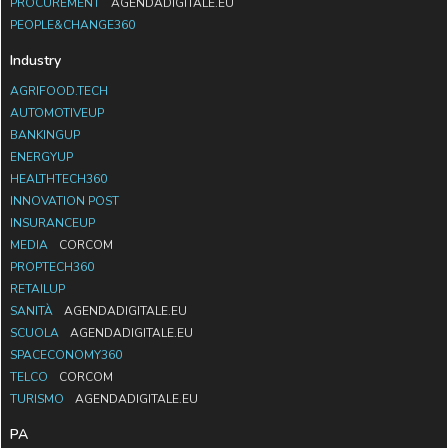
PROCUREMENT
AGENDADIGITALE.EU
PEOPLE&CHANGE360
Industry
AGRIFOOD.TECH
AUTOMOTIVEUP
BANKINGUP
ENERGYUP
HEALTHTECH360
INNOVATION POST
INSURANCEUP
MEDIA
CORCOM
PROPTECH360
RETAILUP
SANITÀ
AGENDADIGITALE.EU
SCUOLA
AGENDADIGITALE.EU
SPACECONOMY360
TELCO
CORCOM
TURISMO
AGENDADIGITALE.EU
PA