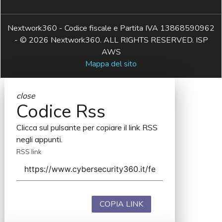
Nextwork360 - Codice fiscale e Partita IVA 13868590962
- © 2026 Nextwork360. ALL RIGHTS RESERVED. ISP
AWS
Mappa del sito
close
Codice Rss
Clicca sul pulsante per copiare il link RSS
negli appunti.
RSS link
COPIA LINK