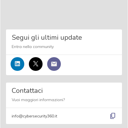
Segui gli ultimi update
Entra nella community
Contattaci
Vuoi maggiori informazioni?
content_copy
info@cybersecurity360.it