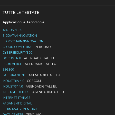
TUTTE LE TESTATE
Applicazioni e Tecnologie
AI4BUSINESS
BIGDATA4INNOVATION
BLOCKCHAIN4INNOVATION
CLOUD COMPUTING
ZEROUNO
CYBERSECURITY360
DOCUMENTI
AGENDADIGITALE.EU
ECOMMERCE
AGENDADIGITALE.EU
ESG360
FATTURAZIONE
AGENDADIGITALE.EU
INDUSTRIA 4.0
CORCOM
INDUSTRY 4.0
AGENDADIGITALE.EU
INFRASTRUTTURE
AGENDADIGITALE.EU
INTERNET4THINGS
PAGAMENTIDIGITALI
RISKMANAGEMENT360
DATA CENTER
ZEROUNO