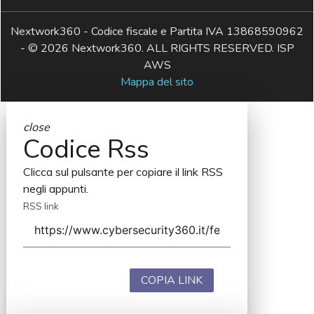
Nextwork360 - Codice fiscale e Partita IVA 13868590962
- © 2026 Nextwork360. ALL RIGHTS RESERVED. ISP
AWS
Mappa del sito
close
Codice Rss
Clicca sul pulsante per copiare il link RSS
negli appunti.
RSS link
COPIA LINK