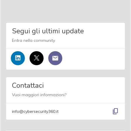
Segui gli ultimi update
Entra nella community
Contattaci
Vuoi maggiori informazioni?
content_copy
info@cybersecurity360.it