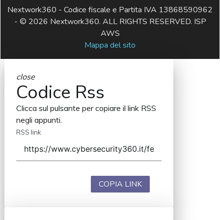
Nextwork360 - Codice fiscale e Partita IVA 13868590962
- © 2026 Nextwork360. ALL RIGHTS RESERVED. ISP
AWS
Mappa del sito
close
Codice Rss
Clicca sul pulsante per copiare il link RSS
negli appunti.
RSS link
COPIA LINK