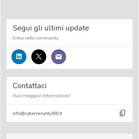
Segui gli ultimi update
Entra nella community
Contattaci
Vuoi maggiori informazioni?
content_copy
info@cybersecurity360.it