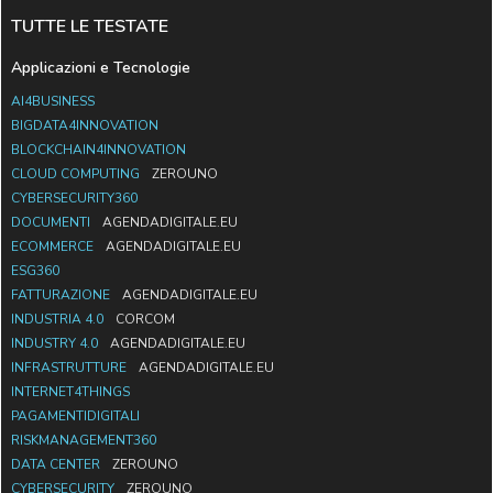
TUTTE LE TESTATE
Applicazioni e Tecnologie
AI4BUSINESS
BIGDATA4INNOVATION
BLOCKCHAIN4INNOVATION
CLOUD COMPUTING
ZEROUNO
CYBERSECURITY360
DOCUMENTI
AGENDADIGITALE.EU
ECOMMERCE
AGENDADIGITALE.EU
ESG360
FATTURAZIONE
AGENDADIGITALE.EU
INDUSTRIA 4.0
CORCOM
INDUSTRY 4.0
AGENDADIGITALE.EU
INFRASTRUTTURE
AGENDADIGITALE.EU
INTERNET4THINGS
PAGAMENTIDIGITALI
RISKMANAGEMENT360
DATA CENTER
ZEROUNO
CYBERSECURITY
ZEROUNO