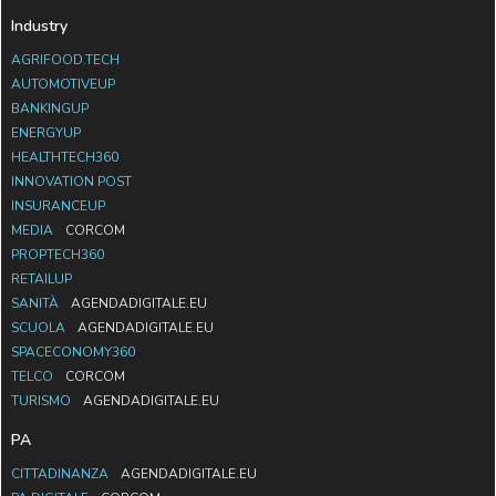
Industry
AGRIFOOD.TECH
AUTOMOTIVEUP
BANKINGUP
ENERGYUP
HEALTHTECH360
INNOVATION POST
INSURANCEUP
MEDIA
CORCOM
PROPTECH360
RETAILUP
SANITÀ
AGENDADIGITALE.EU
SCUOLA
AGENDADIGITALE.EU
SPACECONOMY360
TELCO
CORCOM
TURISMO
AGENDADIGITALE.EU
PA
CITTADINANZA
AGENDADIGITALE.EU