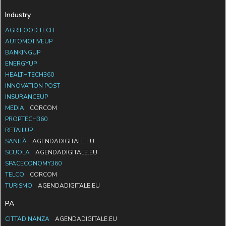
Industry
AGRIFOOD.TECH
AUTOMOTIVEUP
BANKINGUP
ENERGYUP
HEALTHTECH360
INNOVATION POST
INSURANCEUP
MEDIA
CORCOM
PROPTECH360
RETAILUP
SANITÀ
AGENDADIGITALE.EU
SCUOLA
AGENDADIGITALE.EU
SPACECONOMY360
TELCO
CORCOM
TURISMO
AGENDADIGITALE.EU
PA
CITTADINANZA
AGENDADIGITALE.EU