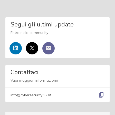
Segui gli ultimi update
Entra nella community
Contattaci
Vuoi maggiori informazioni?
content_copy
info@cybersecurity360.it