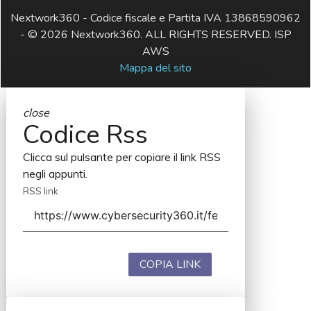
Nextwork360 - Codice fiscale e Partita IVA 13868590962
- © 2026 Nextwork360. ALL RIGHTS RESERVED. ISP
AWS
Mappa del sito
close
Codice Rss
Clicca sul pulsante per copiare il link RSS
negli appunti.
RSS link
COPIA LINK