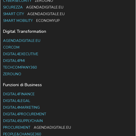
CYBERSECURITY
ZEROUNO
SICUREZZA
AGENDADIGITALE.EU
SMART CITY
AGENDADIGITALE.EU
SMART MOBILITY
ECONOMYUP
Digital Transformation
AGENDADIGITALE.EU
CORCOM
DIGITAL4EXECUTIVE
DIGITAL4PMI
TECHCOMPANY360
ZEROUNO
Funzioni di Business
DIGITAL4FINANCE
DIGITAL4LEGAL
DIGITAL4MARKETING
DIGITAL4PROCUREMENT
DIGITAL4SUPPLYCHAIN
PROCUREMENT
AGENDADIGITALE.EU
PEOPLE&CHANGE360