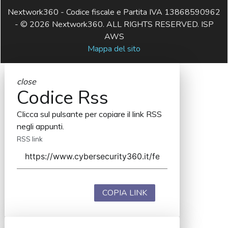
Nextwork360 - Codice fiscale e Partita IVA 13868590962
- © 2026 Nextwork360. ALL RIGHTS RESERVED. ISP
AWS
Mappa del sito
close
Codice Rss
Clicca sul pulsante per copiare il link RSS
negli appunti.
RSS link
COPIA LINK