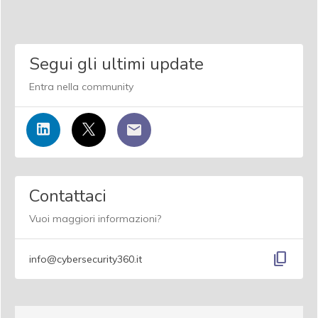
Segui gli ultimi update
Entra nella community
Contattaci
Vuoi maggiori informazioni?
content_copy
info@cybersecurity360.it