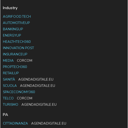
Industry
AGRIFOOD.TECH
AUTOMOTIVEUP
BANKINGUP
ENERGYUP
HEALTHTECH360
INNOVATION POST
INSURANCEUP
MEDIA
CORCOM
PROPTECH360
RETAILUP
SANITÀ
AGENDADIGITALE.EU
SCUOLA
AGENDADIGITALE.EU
SPACECONOMY360
TELCO
CORCOM
TURISMO
AGENDADIGITALE.EU
PA
CITTADINANZA
AGENDADIGITALE.EU