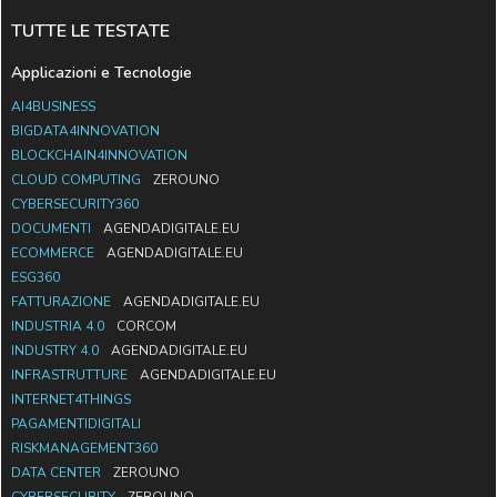
TUTTE LE TESTATE
Applicazioni e Tecnologie
AI4BUSINESS
BIGDATA4INNOVATION
BLOCKCHAIN4INNOVATION
CLOUD COMPUTING
ZEROUNO
CYBERSECURITY360
DOCUMENTI
AGENDADIGITALE.EU
ECOMMERCE
AGENDADIGITALE.EU
ESG360
FATTURAZIONE
AGENDADIGITALE.EU
INDUSTRIA 4.0
CORCOM
INDUSTRY 4.0
AGENDADIGITALE.EU
INFRASTRUTTURE
AGENDADIGITALE.EU
INTERNET4THINGS
PAGAMENTIDIGITALI
RISKMANAGEMENT360
DATA CENTER
ZEROUNO
CYBERSECURITY
ZEROUNO