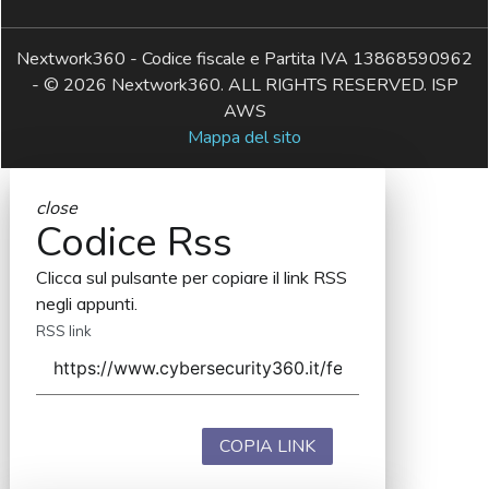
Nextwork360 - Codice fiscale e Partita IVA 13868590962
- © 2026 Nextwork360. ALL RIGHTS RESERVED. ISP
AWS
Mappa del sito
close
Codice Rss
Clicca sul pulsante per copiare il link RSS
negli appunti.
RSS link
COPIA LINK