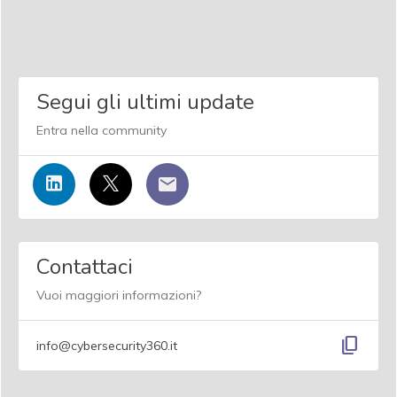
Segui gli ultimi update
Entra nella community
Contattaci
Vuoi maggiori informazioni?
content_copy
info@cybersecurity360.it