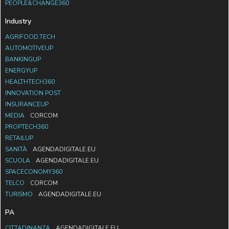
PEOPLE&CHANGE360
Industry
AGRIFOOD.TECH
AUTOMOTIVEUP
BANKINGUP
ENERGYUP
HEALTHTECH360
INNOVATION POST
INSURANCEUP
MEDIA
CORCOM
PROPTECH360
RETAILUP
SANITÀ
AGENDADIGITALE.EU
SCUOLA
AGENDADIGITALE.EU
SPACECONOMY360
TELCO
CORCOM
TURISMO
AGENDADIGITALE.EU
PA
CITTADINANZA
AGENDADIGITALE.EU