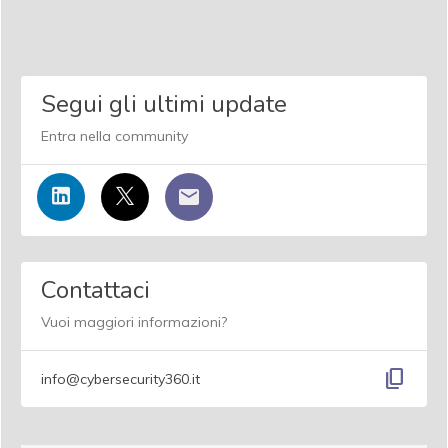
Segui gli ultimi update
Entra nella community
Contattaci
Vuoi maggiori informazioni?
content_copy
info@cybersecurity360.it