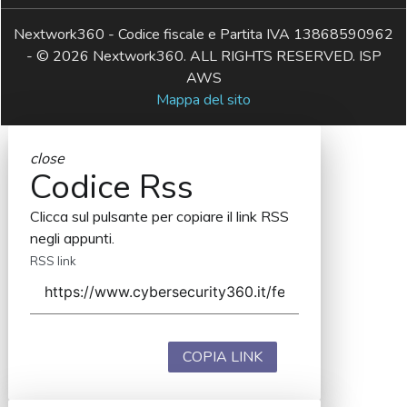
Nextwork360 - Codice fiscale e Partita IVA 13868590962
- © 2026 Nextwork360. ALL RIGHTS RESERVED. ISP
AWS
Mappa del sito
close
Codice Rss
Clicca sul pulsante per copiare il link RSS
negli appunti.
RSS link
COPIA LINK