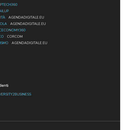
PTECH360
AILUP
ITÀ
AGENDADIGITALE.EU
UOLA
AGENDADIGITALE.EU
CECONOMY360
CO
CORCOM
ISMO
AGENDADIGITALE.EU
denti
VERSITY2BUSINESS