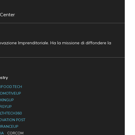
 Center
novazione Imprenditoriale. Ha la missione di diffondere la
ustry
IFOOD.TECH
OMOTIVEUP
KINGUP
RGYUP
LTHTECH360
OVATION POST
URANCEUP
IA
CORCOM