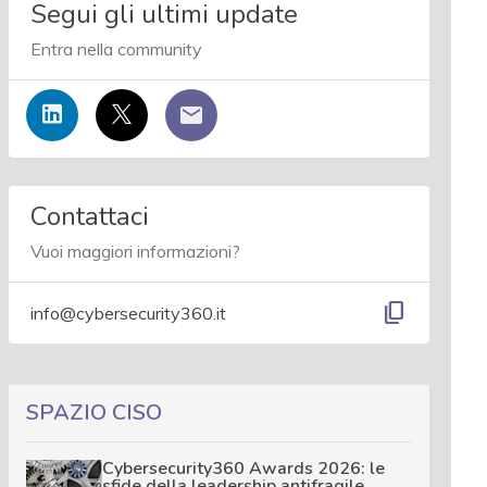
Segui gli ultimi update
Entra nella community
Contattaci
Vuoi maggiori informazioni?
content_copy
info@cybersecurity360.it
SPAZIO CISO
Cybersecurity360 Awards 2026: le
sfide della leadership antifragile