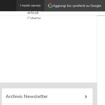
Aurelia Losavio
I nostri servizi
Aggiungi tra i preferiti su Google
Ultimi
articoli
Cybersecurity
Nazionale
Malware
e
attacchi
Norme e
adeguamenti
Soluzioni
aziendali
Cultura
cyber
Archivio Newsletter
News,
attualità