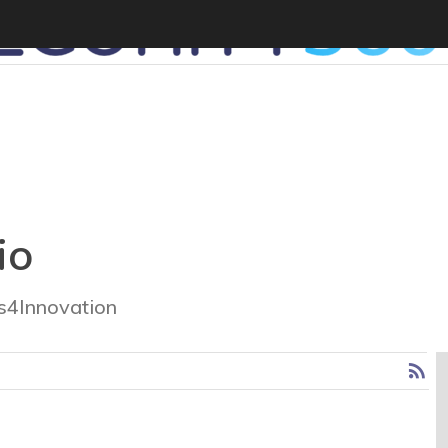
io
rs4Innovation