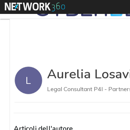
Menu
Aurelia Losav
L
Legal Consultant P4I - Partne
Articoli dell'autore