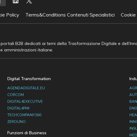
ie Policy
Terms&Conditions Contenuti Specialistici
Cookie
e portali B2B dedicati ai temi della Trasformazione Digitale e dell’In
he amministrazioni italiane.
Digital Transformation
Ind
AGENDADIGITALE.EU
AGR
CORCOM
AUT
DIGITAL4EXECUTIVE
BAN
DIGITAL4PMI
ENE
TECHCOMPANY360
HEA
ZEROUNO
INN
INS
Funzioni di Business
MED