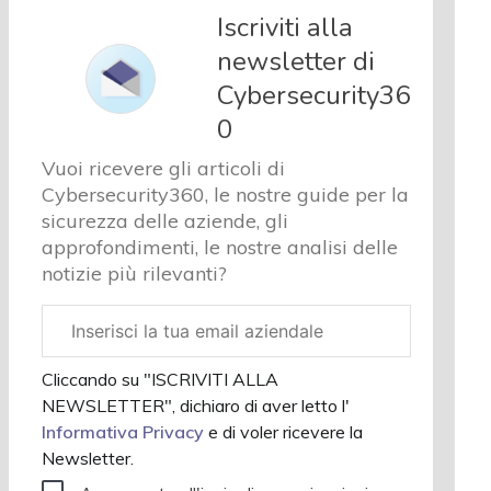
e analisi
Iscriviti alla
Cyber
newsletter di
sicurezza
Cybersecurity36
e privacy
Corsi
0
cybersecurity
Vuoi ricevere gli articoli di
Chi
Cybersecurity360, le nostre guide per la
siamo
sicurezza delle aziende, gli
approfondimenti, le nostre analisi delle
notizie più rilevanti?
Email
aziendale
Cliccando su "ISCRIVITI ALLA
NEWSLETTER", dichiaro di aver letto l'
Informativa Privacy
e di voler ricevere la
Newsletter.