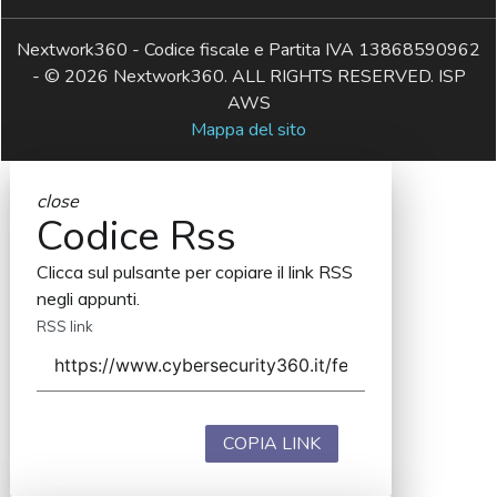
Nextwork360 - Codice fiscale e Partita IVA 13868590962
- © 2026 Nextwork360. ALL RIGHTS RESERVED. ISP
AWS
Mappa del sito
close
Codice Rss
Clicca sul pulsante per copiare il link RSS
negli appunti.
RSS link
COPIA LINK