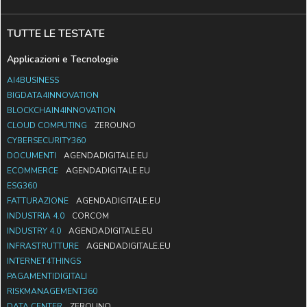
TUTTE LE TESTATE
Applicazioni e Tecnologie
AI4BUSINESS
BIGDATA4INNOVATION
BLOCKCHAIN4INNOVATION
CLOUD COMPUTING
ZEROUNO
CYBERSECURITY360
DOCUMENTI
AGENDADIGITALE.EU
ECOMMERCE
AGENDADIGITALE.EU
ESG360
FATTURAZIONE
AGENDADIGITALE.EU
INDUSTRIA 4.0
CORCOM
INDUSTRY 4.0
AGENDADIGITALE.EU
INFRASTRUTTURE
AGENDADIGITALE.EU
INTERNET4THINGS
PAGAMENTIDIGITALI
RISKMANAGEMENT360
DATA CENTER
ZEROUNO