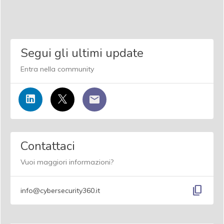
Segui gli ultimi update
Entra nella community
Contattaci
Vuoi maggiori informazioni?
content_copy
info@cybersecurity360.it