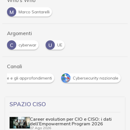
Who's Who
M
Marco Santarelli
Argomenti
C
U
cyberwar
UE
Canali
Attacchi hacker e Malware: le ultime news in tempo reale 
SPAZIO CISO
Career evolution per CIO e CISO: i dati
dell’Empowerment Program 2026
07 Ago 2026