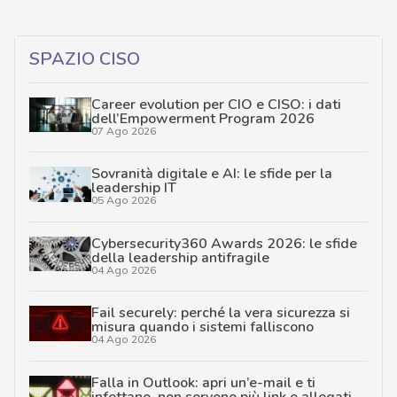
SPAZIO CISO
Career evolution per CIO e CISO: i dati
dell’Empowerment Program 2026
07 Ago 2026
Sovranità digitale e AI: le sfide per la
leadership IT
05 Ago 2026
Cybersecurity360 Awards 2026: le sfide
della leadership antifragile
04 Ago 2026
Fail securely: perché la vera sicurezza si
misura quando i sistemi falliscono
04 Ago 2026
Falla in Outlook: apri un’e-mail e ti
infettano, non servono più link o allegati