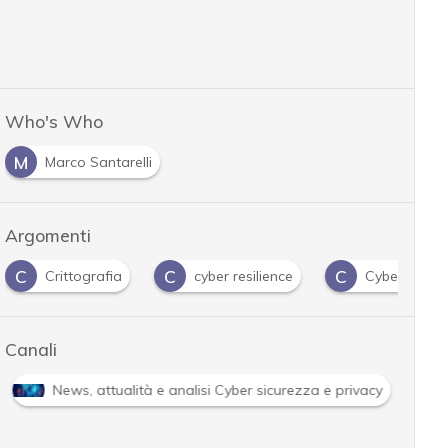
Who's Who
M
Marco Santarelli
Argomenti
C
C
ttografia
cyber resilience
Cybersecurity Act
Canali
y nazionale
News, attualità e analisi Cyber sicurezza e pri