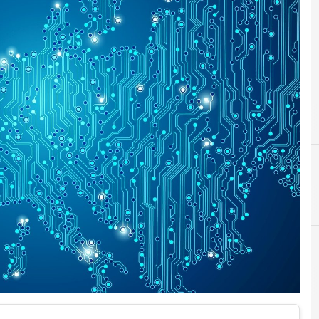
C
C
Cloud
Cri
Cybersecurit