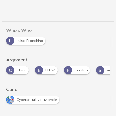
Who's Who
L
Luisa Franchina
Argomenti
E
F
S
ENISA
fornitori
security by design
Canali
Cybersecurity nazionale