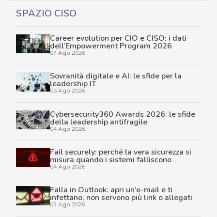
SPAZIO CISO
Career evolution per CIO e CISO: i dati
dell’Empowerment Program 2026
07 Ago 2026
Sovranità digitale e AI: le sfide per la
leadership IT
05 Ago 2026
Cybersecurity360 Awards 2026: le sfide
della leadership antifragile
04 Ago 2026
Fail securely: perché la vera sicurezza si
misura quando i sistemi falliscono
04 Ago 2026
Falla in Outlook: apri un’e-mail e ti
infettano, non servono più link o allegati
03 Ago 2026