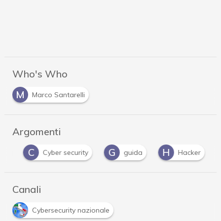
Who's Who
M
Marco Santarelli
Argomenti
C
G
H
nce
Cyber security
guida
Hacker
Canali
Cybersecurity nazionale