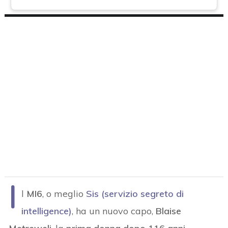
I
l
MI6
, o meglio
Sis (servizio segreto di
intelligence)
, ha un nuovo capo,
Blaise