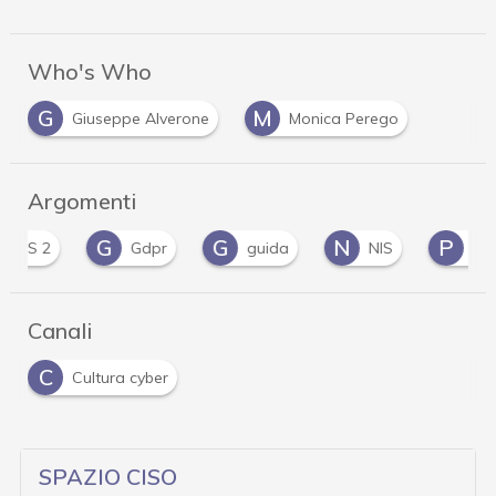
Who's Who
G
M
Giuseppe Alverone
Monica Perego
Argomenti
G
G
N
P
Gdpr
guida
NIS
Privacy
Canali
C
Cultura cyber
SPAZIO CISO