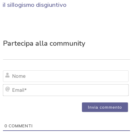
il sillogismo disgiuntivo
Partecipa alla community
N
Em
0
COMMENTI