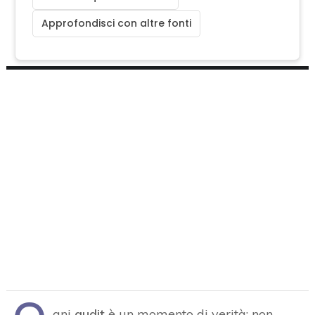
Approfondisci con altre fonti
gni
audit
è un momento di verità: non