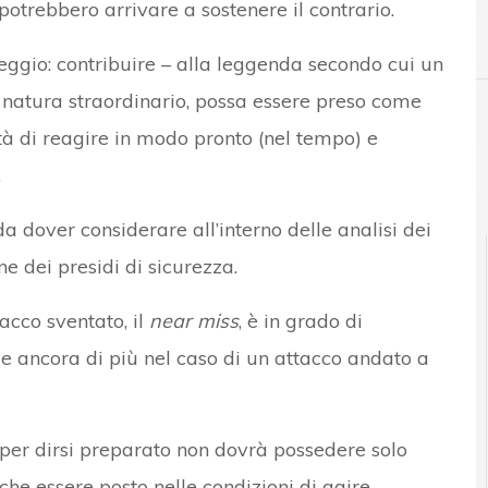
otrebbero arrivare a sostenere il contrario.
C
C
cyber attack
cyber risk
peggio: contribuire – alla leggenda secondo cui un
 natura straordinario, possa essere preso come
ità di reagire in modo pronto (nel tempo) e
.
 dover considerare all’interno delle analisi dei
e dei presidi di sicurezza.
acco sventato, il
near miss
, è in grado di
le ancora di più nel caso di un attacco andato a
 per dirsi preparato non dovrà possedere solo
e essere posto nelle condizioni di agire