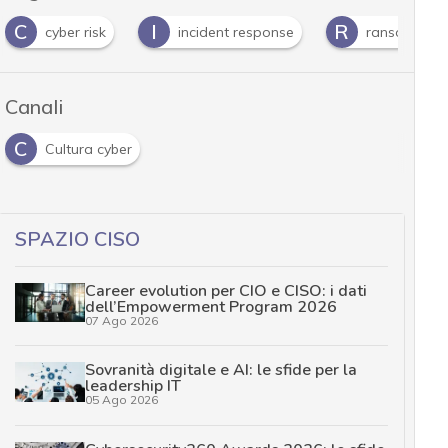
I
R
S
incident response
ransomware
security
Canali
C
Cultura cyber
SPAZIO CISO
Career evolution per CIO e CISO: i dati
dell’Empowerment Program 2026
07 Ago 2026
Sovranità digitale e AI: le sfide per la
leadership IT
05 Ago 2026