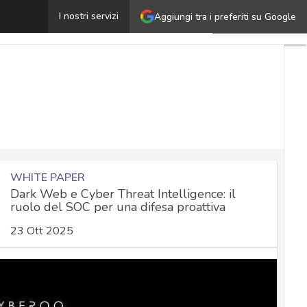
a leggenda degli incidenti straordinari
I nostri servizi
Aggiungi tra i preferiti su Google
Ultimi
articoli
Cybersecurity
Nazionale
Malware
e
attacchi
Norme e
adeguamenti
WHITE PAPER
Dark Web e Cyber Threat Intelligence: il
ruolo del SOC per una difesa proattiva
Soluzioni
23 Ott 2025
aziendali
Cultura
cyber
News,
attualità